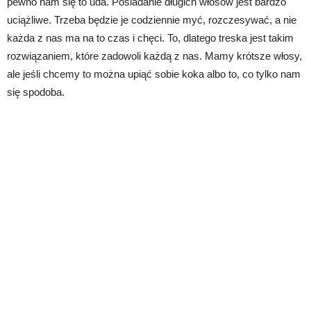
pewno nam się to uda. Posiadanie długich włosów jest bardzo
uciążliwe. Trzeba będzie je codziennie myć, rozczesywać, a nie
każda z nas ma na to czas i chęci. To, dlatego treska jest takim
rozwiązaniem, które zadowoli każdą z nas. Mamy krótsze włosy,
ale jeśli chcemy to można upiąć sobie koka albo to, co tylko nam
się spodoba.