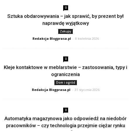
0
Sztuka obdarowywania – jak sprawić, by prezent był
naprawdę wyjątkowy
Zakupy
Redakcja Blogprasa.pl
-
8 kwietnia 2026
0
Kleje kontaktowe w meblarstwie – zastosowania, typy i
ograniczenia
Dom i ogród
Redakcja Blogprasa.pl
-
31 stycznia 2026
0
Automatyka magazynowa jako odpowiedź na niedobór
pracowników – czy technologia przejmie ciężar rynku