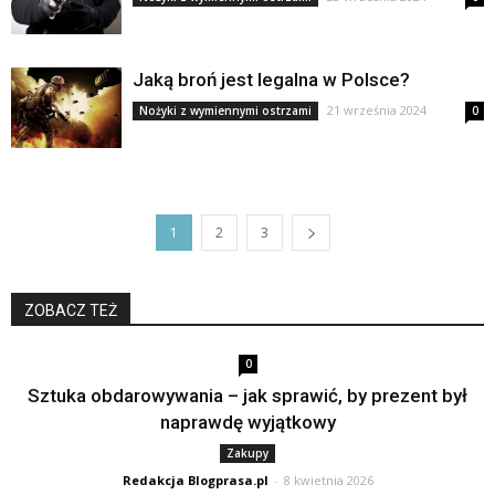
Jaką broń jest legalna w Polsce?
21 września 2024
Nożyki z wymiennymi ostrzami
0
1
2
3
ZOBACZ TEŻ
0
Sztuka obdarowywania – jak sprawić, by prezent był
naprawdę wyjątkowy
Zakupy
Redakcja Blogprasa.pl
-
8 kwietnia 2026