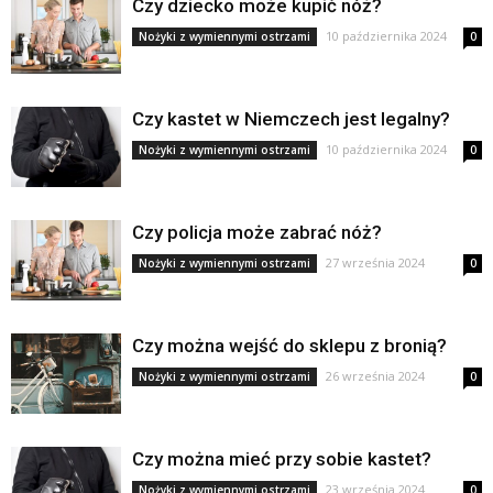
Czy dziecko może kupić nóż?
10 października 2024
Nożyki z wymiennymi ostrzami
0
Czy kastet w Niemczech jest legalny?
10 października 2024
Nożyki z wymiennymi ostrzami
0
Czy policja może zabrać nóż?
27 września 2024
Nożyki z wymiennymi ostrzami
0
Czy można wejść do sklepu z bronią?
26 września 2024
Nożyki z wymiennymi ostrzami
0
Czy można mieć przy sobie kastet?
23 września 2024
Nożyki z wymiennymi ostrzami
0