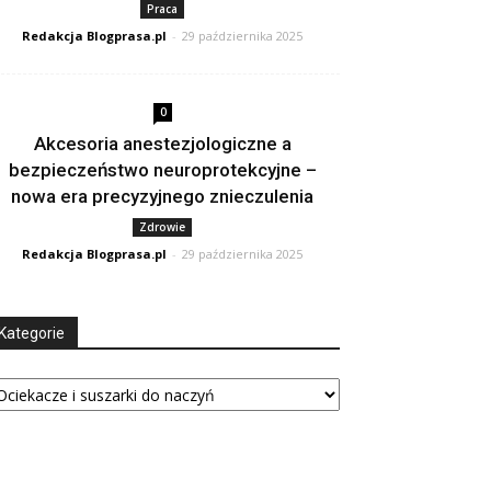
Praca
Redakcja Blogprasa.pl
-
29 października 2025
0
Akcesoria anestezjologiczne a
bezpieczeństwo neuroprotekcyjne –
nowa era precyzyjnego znieczulenia
Zdrowie
Redakcja Blogprasa.pl
-
29 października 2025
Kategorie
tegorie