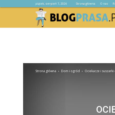
piątek, sierpień 7, 2026
Strona główna
O nas
R
Strona główna
Dom i ogród
Ociekacze i suszarki
OCI