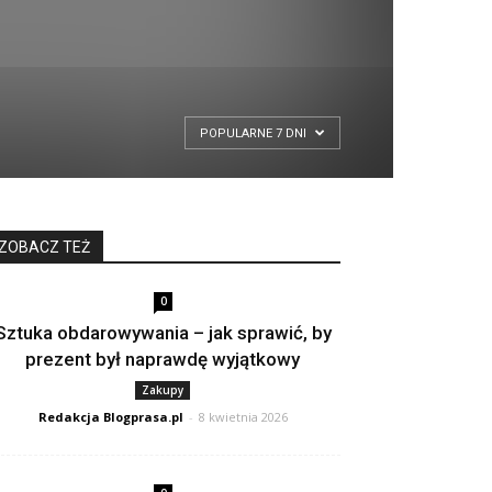
POPULARNE 7 DNI
ZOBACZ TEŻ
0
Sztuka obdarowywania – jak sprawić, by
prezent był naprawdę wyjątkowy
Zakupy
Redakcja Blogprasa.pl
-
8 kwietnia 2026