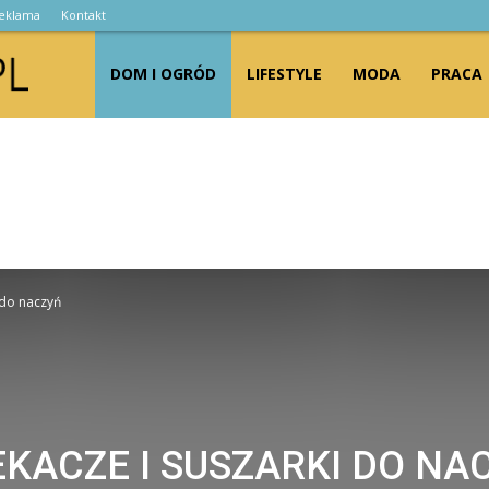
eklama
Kontakt
blogprasa.pl
DOM I OGRÓD
LIFESTYLE
MODA
PRACA
 do naczyń
EKACZE I SUSZARKI DO NA