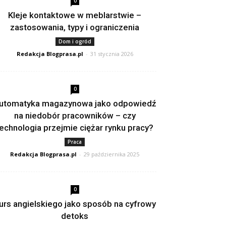
0
Kleje kontaktowe w meblarstwie –
zastosowania, typy i ograniczenia
Dom i ogród
Redakcja Blogprasa.pl
-
31 stycznia 2026
0
utomatyka magazynowa jako odpowiedź
na niedobór pracowników – czy
echnologia przejmie ciężar rynku pracy?
Praca
Redakcja Blogprasa.pl
-
29 października 2025
0
urs angielskiego jako sposób na cyfrowy
detoks