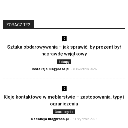
ZOBACZ TEŻ
0
Sztuka obdarowywania – jak sprawić, by prezent był
naprawdę wyjątkowy
Zakupy
Redakcja Blogprasa.pl
-
8 kwietnia 2026
0
Kleje kontaktowe w meblarstwie – zastosowania, typy i
ograniczenia
Dom i ogród
Redakcja Blogprasa.pl
-
31 stycznia 2026