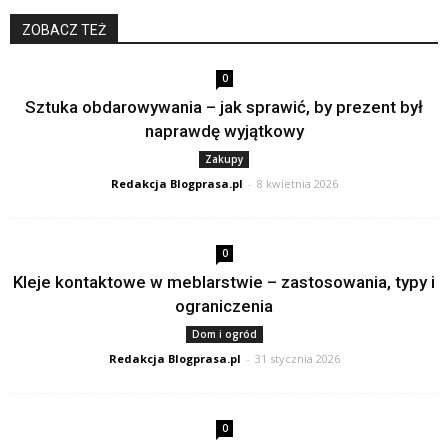
ZOBACZ TEŻ
0
Sztuka obdarowywania – jak sprawić, by prezent był
naprawdę wyjątkowy
Zakupy
Redakcja Blogprasa.pl
-
8 kwietnia 2026
0
Kleje kontaktowe w meblarstwie – zastosowania, typy i
ograniczenia
Dom i ogród
Redakcja Blogprasa.pl
-
31 stycznia 2026
0