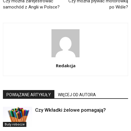
Czy można zarejestrować
Czy można pływać motorówką
samochód z Anglii w Polsce?
po Wiśle?
Redakcja
POWIĄZANE ARTYKUŁY
WIĘCEJ OD AUTORA
Czy Wkładki żelowe pomagają?
Buty robocze