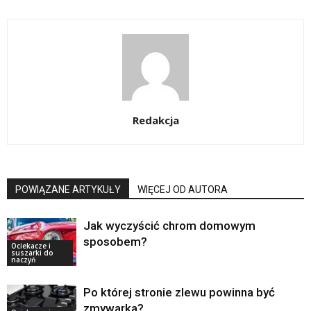
Redakcja
POWIĄZANE ARTYKUŁY
WIĘCEJ OD AUTORA
Jak wyczyścić chrom domowym
sposobem?
Ociekacze i
suszarki do
naczyń
Po której stronie zlewu powinna być
zmywarka?