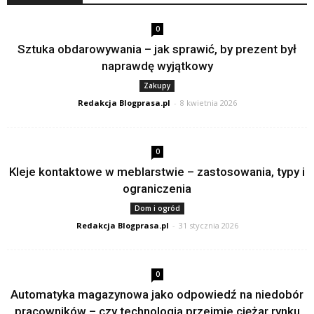
0
Sztuka obdarowywania – jak sprawić, by prezent był
naprawdę wyjątkowy
Zakupy
Redakcja Blogprasa.pl
-
8 kwietnia 2026
0
Kleje kontaktowe w meblarstwie – zastosowania, typy i
ograniczenia
Dom i ogród
Redakcja Blogprasa.pl
-
31 stycznia 2026
0
Automatyka magazynowa jako odpowiedź na niedobór
pracowników – czy technologia przejmie ciężar rynku