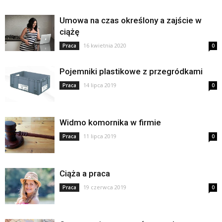
Umowa na czas określony a zajście w
ciążę
16 kwietnia 2020
Praca
0
Pojemniki plastikowe z przegródkami
14 lipca 2019
Praca
0
Widmo komornika w firmie
11 lipca 2019
Praca
0
Ciąża a praca
19 czerwca 2019
Praca
0